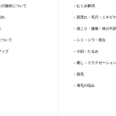
スの施術について
– むくみ解消
流れ
– 肌荒れ・毛穴・ニキビ
ス
– 肩こり・腰痛・体の不
について
– シミ・シワ・美白
マップ
– 小顔・たるみ
– 癒し・リラクゼーショ
– 脱毛
– 薄毛の悩み