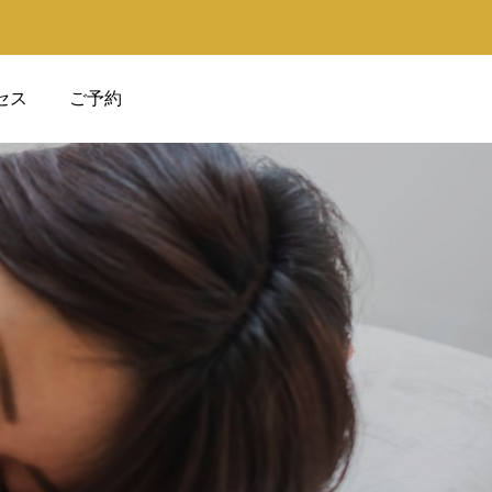
セス
ご予約
電話予約
ウェブ予約
・たるみ
肩こり
LINE予約
ビナシスでは、肩こり
とたるみ解消を目指す高度な
ステサービスを提供し
ACCESS
しております。