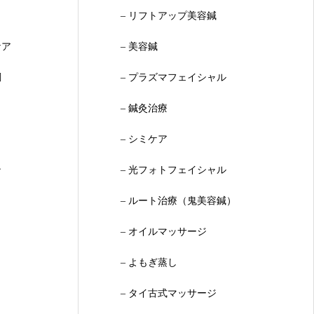
– リフトアップ美容鍼
ケア
– 美容鍼
調
– プラズマフェイシャル
– 鍼灸治療
– シミケア
ン
– 光フォトフェイシャル
– ルート治療（鬼美容鍼）
– オイルマッサージ
– よもぎ蒸し
– タイ古式マッサージ