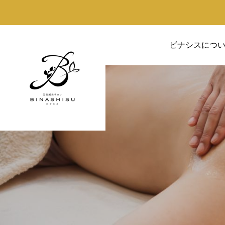
ビナシスにつ
ニキビケ
シミ・シ
接鍼を打つことで皮膚に
ビナシスでは、シミ・シワ
する過程で真皮細胞のコ
なエステサービスをご提供