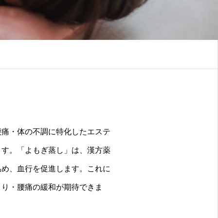
は、漢方薬草の蒸気で
します。これにより、
緩和が期待できます。
腰痛・体の不調に特化したエステ
ます。「よもぎ蒸し」は、漢方薬
温め、血行を促進します。これに
こり・腰痛の緩和が期待できま