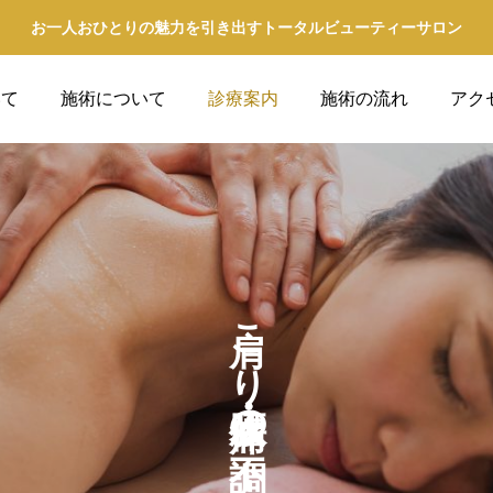
お一人おひとりの魅力を引き出すトータルビューティーサロン
いて
施術について
診療案内
施術の流れ
アク
肩こり・腰痛・体の不調
ワ・美白
小顔
の改善や美白を目指す多彩
ビナシスでは、小顔効果
しております。
エステサービスをご提供